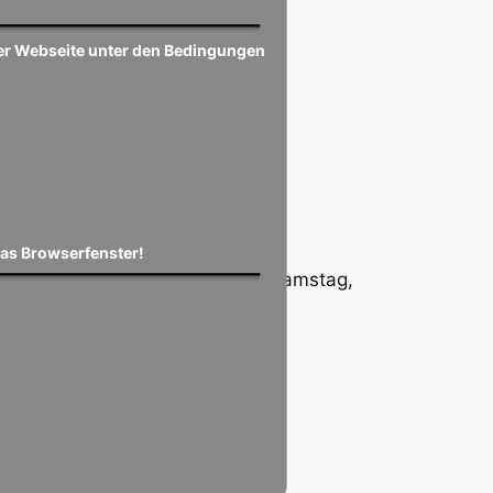
ser Webseite unter den Bedingungen
das Browserfenster!
 Rahmen der Vorbereitung am Samstag,
t Trier II.