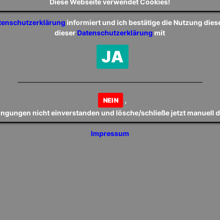
Diese Webseite verwendet Cookies!
tenschutzerklärung
informiert und ich bestätige die Nutzung die
dieser
Datenschutzerklärung
mit
JA
,
NEIN
dingungen nicht einverstanden und lösche/schließe jetzt manuell 
ommenden Wochenende trifft unsere 1. Mannschaft im
Impressum
nplatz in Niedermennig auf die Mannschaft von Eintrach