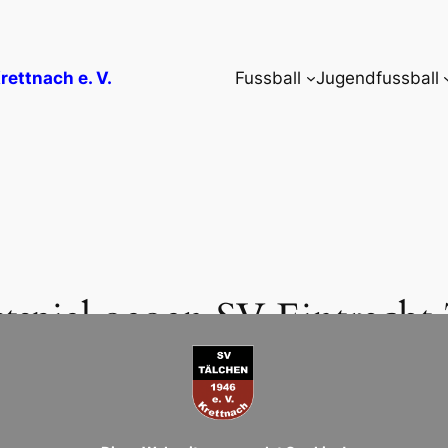
rettnach e. V.
Fussball
Jugendfussball
tspiel gegen SV Eintracht 
-Krettnach e.V.
in
1. Mannschaft