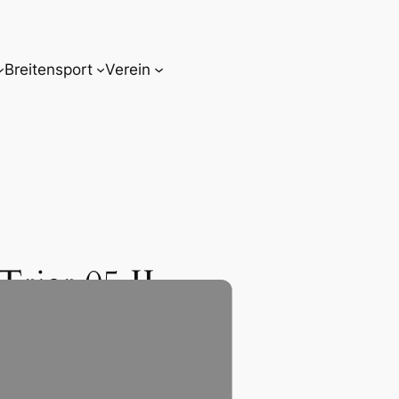
Breitensport
Verein
Trier 05 II