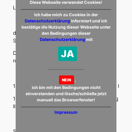
Diese Webseite verwendet Cookies!
Liebe Sportfreunde,
Ich habe mich zu Cookies in der
Datenschutzerklärung
informiert und ich
bestätige die Nutzung dieser Webseite unter
die Spiele unserer 1. & 2. Mannschaft für
den Bedingungen dieser
Datenschutzerklärung
mit
Samstag, 01.12.2018 sind abgesagt.
JA
Die beiden Partien werden am 20.04.2019
nachgeholt.
,
NEIN
14:30 Uhr SV Krettnach I – SV Freudenburg I
ich bin mit den Bedingungen nicht
einverstanden und lösche/schließe jetzt
16:30 Uhr SV-Krettnach II – SV Freudenburg
manuell das Browserfenster!
II
Impressum
Sportliche Grüße und ein schönes