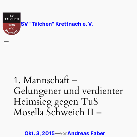
Zum
Inhalt
springen
SV "Tälchen" Krettnach e. V.
1. Mannschaft –
Gelungener und verdienter
Heimsieg gegen TuS
Mosella Schweich II –
Okt. 3, 2015
—
Andreas Faber
von