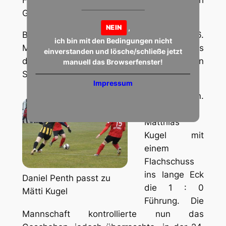
Flanke von Daniel Penth per Kopfball, doch
Gästetorwart Pascal Grieb war zur Stelle.
,
NEIN
Bei einem gegnerischen Angriff in der 6.
ich bin mit den Bedingungen nicht
Min. musste unser Torwart Philipp Beuel aus
einverstanden und lösche/schließe jetzt
dem Tor eilen, um vor dem anstürmenden
manuell das Browserfenster!
Sascha Schirra zu retten.
Impressum
In der 18. Min.
besorgte
Matthias
Kugel mit
einem
Flachschuss
ins lange Eck
Daniel Penth passt zu
die 1 : 0
Mätti Kugel
Führung. Die
Mannschaft kontrollierte nun das