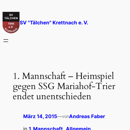
Zum
Inhalt
springen
SV "Tälchen" Krettnach e. V.
1. Mannschaft – Heimspiel
gegen SSG Mariahof-Trier
endet unentschieden
März 14, 2015
—
Andreas Faber
von
in
1. Mannschaft
, 
Allgemein