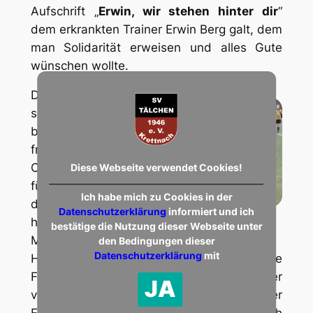
Aufschrift „
Erwin, wir stehen hinter dir
“
dem erkrankten Trainer Erwin Berg galt, dem
man Solidarität erweisen und alles Gute
wünschen wollte.
Das Spiel
selbst
begann mit
frühen
Chancen
Diese Webseite verwendet Cookies!
für uns. In
Ich habe mich zu Cookies in der
der 3. Min.
Datenschutzerklärung
informiert und ich
Marci Herrig zieht ab
hätte
bestätige die Nutzung dieser Webseite unter
Marcel
den Bedingungen dieser
Datenschutzerklärung
mit
Herrig aus kurzer Torentfernung bereits die
Führung erzielen können. Eine Minute später
JA
versuchte es Matthias Kugel nach einer