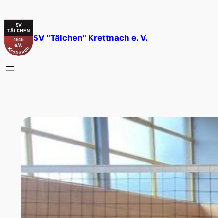
Zum
Inhalt
springen
SV "Tälchen" Krettnach e. V.