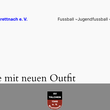
rettnach e. V.
Fussball
Jugendfussball
 mit neuen Outfit
-Krettnach e.V.