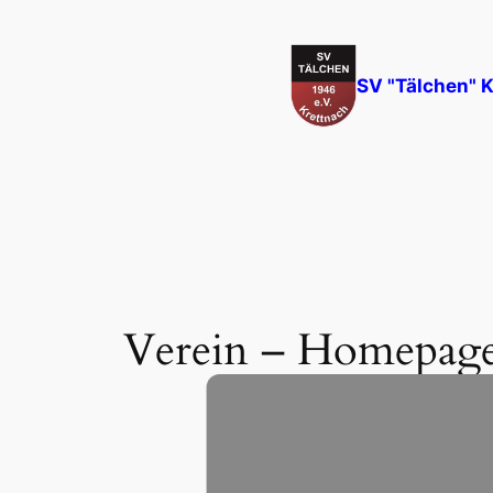
Zum
Inhalt
springen
SV "Tälchen" K
Verein – Homepage
Juli 3, 2012
—
SV Tälchen
von