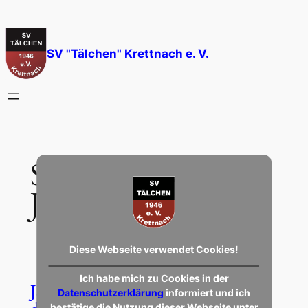
Zum
Inhalt
springen
SV "Tälchen" Krettnach e. V.
Schlagwort:
E-
Junioren
Diese Webseite verwendet Cookies!
Ich habe mich zu Cookies in der
JSG – Neue Trainingsanzüge für
Datenschutzerklärung
informiert und ich
bestätige die Nutzung dieser Webseite unter