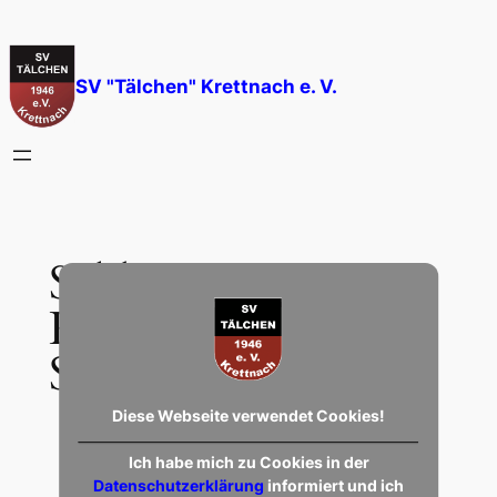
Zum
Inhalt
springen
SV "Tälchen" Krettnach e. V.
Schlagwort:
Kreisliga A Trier-
Saarburg
Diese Webseite verwendet Cookies!
Ich habe mich zu Cookies in der
Datenschutzerklärung
informiert und ich