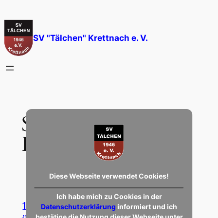
Zum
Inhalt
springen
SV "Tälchen" Krettnach e. V.
Schlagwort:
SG
Irsch II
Diese Webseite verwendet Cookies!
Ich habe mich zu Cookies in der
1. Mannschaft – Klarer Sieg,
Datenschutzerklärung
informiert und ich
bestätige die Nutzung dieser Webseite unter