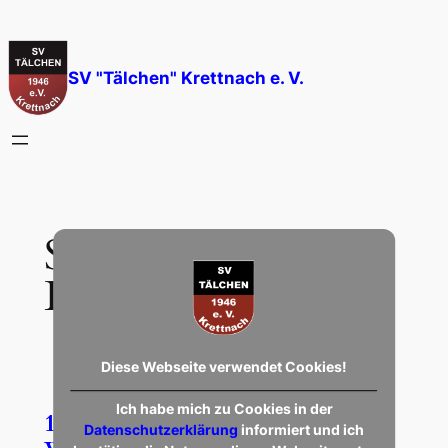
Zum
Inhalt
springen
SV "Tälchen" Krettnach e. V.
Schlagwort:
SG
Landscheid
Diese Webseite verwendet Cookies!
Ich habe mich zu Cookies in der
1. + 2. Mannschaft – Auf nach
Datenschutzerklärung
informiert und ich