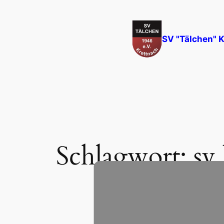
Zum
Inhalt
springen
SV "Tälchen" K
Schlagwort:
sv