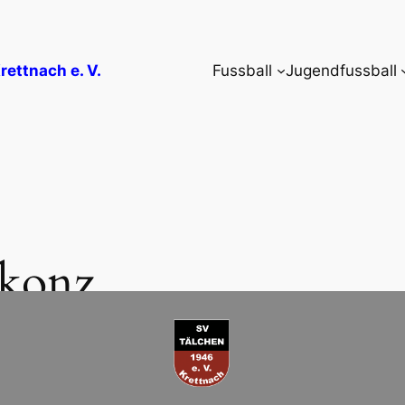
rettnach e. V.
Fussball
Jugendfussball
 konz