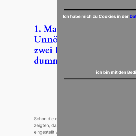
Ich habe mich zu Cookies in der
Da
1. Mannschaft –
Unnötige Niederlage mi
zwei Elfmetern nach
dummen Fouls
ich bin mit den Be
Nov. 25, 2018
—
Günter Heidt
von
in
1. Mannschaft
Schon die ersten Min. dieses Traditionsderbys
zeigten, dass beide Mannschaften offensiv
eingestellt waren. Unser Team trat mit dem