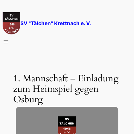
Zum
Inhalt
springen
SV "Tälchen" Krettnach e. V.
1. Mannschaft – Einladung
zum Heimspiel gegen
Osburg
Okt. 29, 2013
—
Günter Heidt
von
in
1. Mannschaft
, 
Damenvolleyball