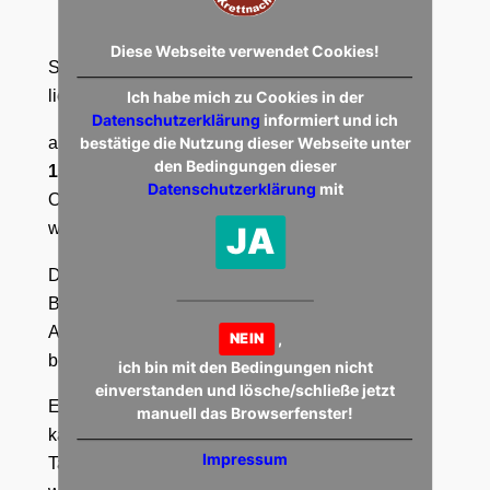
Diese Webseite verwendet Cookies!
Sehr geehrte Damen und Herren,
liebe Sportfreunde,
Ich habe mich zu Cookies in der
Datenschutzerklärung
informiert und ich
am
Samstag, dem 02.11.2013, Spielbeginn um
bestätige die Nutzung dieser Webseite unter
den Bedingungen dieser
15.00 Uhr
, heißen wir die Mannschaft der SG
Datenschutzerklärung
mit
Osburg und mitgereisten Anhang herzlich
willkommen.
JA
Die Partie hat für beide Teams erhebliche
Bedeutung, da jeder versuchen wird, den
Anschluss an das Tabellenmittelfeld zu
,
NEIN
bekommen.
ich bin mit den Bedingungen nicht
einverstanden und lösche/schließe jetzt
Es darf deshalb auch heute wieder eine
manuell das Browserfenster!
kampfbetonte Begegnung zu erwarten sein. Die
Impressum
Tagesform dürfte ebenfalls mit Ausschlag geben,