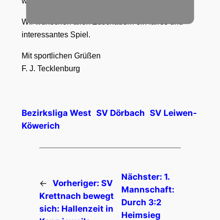
wer am Ende einen Erfolg verbuchen kann.
Wir wünschen allen Zuschauern ein faires und
interessantes Spiel.
Mit sportlichen Grüßen
F. J. Tecklenburg
Bezirksliga West
SV Dörbach
SV Leiwen-
Köwerich
Nächster:
1.
←
Vorheriger:
SV
Mannschaft:
Krettnach bewegt
Durch 3:2
sich: Hallenzeit in
Heimsieg