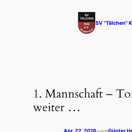
Zum
Inhalt
springen
SV "Tälchen" K
1. Mannschaft – Tor
weiter …
Apr. 22, 2018
—
Günter H
von