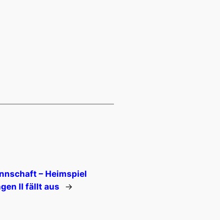
nnschaft – Heimspiel
en II fällt aus
→