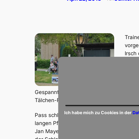
Train
vorge
Irsch
Spiel
werde
durch
Die S
Gespannt zuschauende
Viert
Tälchen-Fans
laufe
Ich habe mich zu Cookies in der
Da
Pass schlug oder selbst den Weg zum Tor 
langen Pfosten vorbei und in der 12. Min
Jan Mayer hielt den scharf geschossenen 