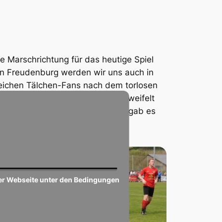
e Marschrichtung für das heutige Spiel
en Freudenburg werden wir uns auch in
reichen Tälchen-Fans nach dem torlosen
zufrieden waren, kann nicht bezweifelt
fblitzte, ist ebenso klar. Dabei gab es
, es zu verlieren.
en
en
ser Webseite unter den Bedingungen
m
och
 in