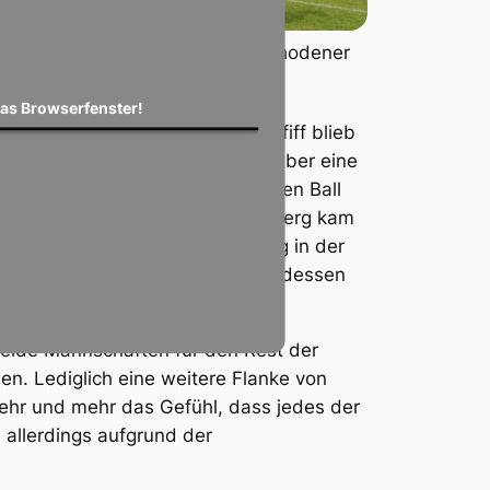
Vollversammlung im Schodener
ner
Strafraum
m
das Browserfenster!
lautstark geforderte Elfmeterpfiff blieb
aufs Schodener Tor, als Moritz Faber eine
tung Mathias Duewel flog, der den Ball
n Daniel Penth über Herbert Stuhlberg kam
 streifte. Mathias Duewel schlug in der
eß den Ball durch für Chris Geib, dessen
eide Mannschaften für den Rest der
n. Lediglich eine weitere Flanke von
ehr und mehr das Gefühl, dass jedes der
 allerdings aufgrund der