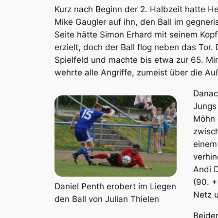
Kurz nach Beginn der 2. Halbzeit hatte H
Mike Gaugler auf ihn, den Ball im gegner
Seite hätte Simon Erhard mit seinem Kopfb
erzielt, doch der Ball flog neben das 
Spielfeld und machte bis etwa zur 65. Mi
wehrte alle Angriffe, zumeist über die Au
Danach
Jungs 
Möhn 
zwisch
einem
verhin
Andi D
(90. +
Daniel Penth erobert im Liegen
Netz u
den Ball von Julian Thielen
Beiden