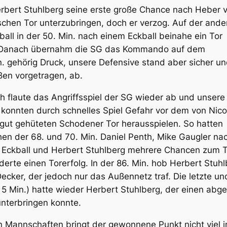
erbert Stuhlberg seine erste große Chance nach Heber 
ischen Tor unterzubringen, doch er verzog. Auf der ande
all in der 50. Min. nach einem Eckball beinahe ein Tor
Tor. Danach übernahm die SG das Kommando auf dem
n. gehörig Druck, unsere Defensive stand aber sicher u
ßen vorgetragen, ab.
 flaute das Angriffsspiel der SG wieder ab und unsere
konnten durch schnelles Spiel Gefahr vor dem von Nico
gut gehüteten Schodener Tor herausspielen. So hatten
en der 68. und 70. Min. Daniel Penth, Mike Gaugler na
 Eckball und Herbert Stuhlberg mehrere Chancen zum T
derte einen Torerfolg. In der 86. Min. hob Herbert Stuh
ecker, der jedoch nur das Außennetz traf. Die letzte un
 5 Min.) hatte wieder Herbert Stuhlberg, der einen abg
nterbringen konnte.
 Mannschaften bringt der gewonnene Punkt nicht viel 