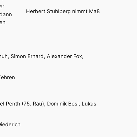
er
Herbert Stuhlberg nimmt Maß
 dann
den
huh, Simon Erhard, Alexander Fox,
Zehren
iel Penth (75. Rau), Dominik Bosl, Lukas
Diederich