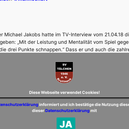
er Michael Jakobs hatte im TV-Interview vom 21.04.18 di
geben: „Mit der Leistung und Mentalität vom Spiel geg
 die drei Punkte schnappen.“ Dass er und auch die zahl
 in Irsch mit der dargebotenen Leistung der Mannschaft 
n. Dass aber die Siegermentalität heute nur zeitweise au
aus Möglichkeiten, dieses Spiel zu gewinnen – aber auch
G aus Irsch, Ockfen und Schoden bestimmte in der erst
elstunde das Derby, man ließ den Ball im Kurzpassspiel
Diese Webseite verwendet Cookies!
n und fand so immer wieder Kevin Schuh, der den letzt
tenschutzerklärung
informiert und ich bestätige die Nutzung die
suchte. So flog in der 5. Min. sein Eckball nur knapp a
dieser
Datenschutzerklärung
mit
. zog Alexander Fox nach Zuspiel von Kevin Schuh ab, d
JA
Ball fest. Überhaupt war unser Torwart heute der „Turm