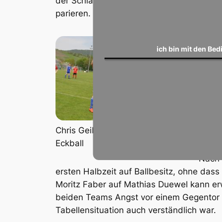
der Schlacht“, alle flach, halbhoch oder 
parieren.
In de
in de
ich bin mit den Be
Körpe
aus. 
schön
jedoc
zu Mi
29. M
Chris Geib verlängert einen
Schus
Eckball
Nach 
ersten Halbzeit auf Ballbesitz, ohne das
Moritz Faber auf Mathias Duewel kann er
beiden Teams Angst vor einem Gegentor ha
Tabellensituation auch verständlich war.