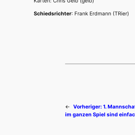
Karten: Chris Geib (gelb)
Schiedsrichter
: Frank Erdmann (TRier)
←
Vorheriger:
1. Mannschaf
im ganzen Spiel sind einfa