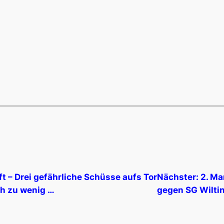
t – Drei gefährliche Schüsse aufs Tor
Nächster:
2. Ma
ch zu wenig …
gegen SG Wilting