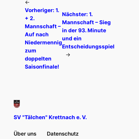
←
Vorheriger:
1.
Nächster:
1.
+ 2.
Mannschaft – Sieg
Mannschaft –
in der 93. Minute
Auf nach
und ein
Niedermennig
Entscheidungsspiel
zum
→
doppelten
Saisonfinale!
SV "Tälchen" Krettnach e. V.
Über uns
Datenschutz