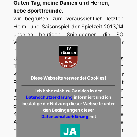
Guten Tag, meine Damen und Herren,
liebe Sportfreunde,
wir begrüßen zum voraussichtlich letzten
Heim- und Saisonspiel der Spielzeit 2013/14
unseren heutigen Spielgegner, die SG
Wiesbaum, mit ihrem Anhang bei uns sehr
herzlich.
Unser heutiger Gegner hat – obwohl als
Tabellenletzter ohne Chance auf den
Klassenerhalt – in den Spielen der
Diese Webseite verwendet Cookies!
Rückrunde bewiesen, dass er nicht gewillt
ist, die Punkte kampflos zu verschenken. Im
Ich habe mich zu Cookies in der
Datenschutzerklärung
informiert und ich
Gegenteil, in den überzeugenden Siegen
bestätige die Nutzung dieser Webseite unter
gegen Zell, Binsfeld, Rascheid und v.a. beim
den Bedingungen dieser
4:0 gegen Schoden zeigten sich die
Datenschutzerklärung
mit
Angreifer der SG von ihrer besten Seite. Sie
JA
haben insgesamt bisher ein Tor mehr