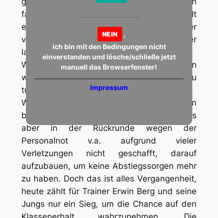
geschossen als unsere Elf, allerdings auch
fast doppelt so viele Treffer wie erzielt
einstecken müssen. So werden sie aus einer
,
NEIN
verstärkten Abwehr heraus auf Konter
ich bin mit den Bedingungen nicht
lauern, vor denen wir uns hüten müssen.
einverstanden und lösche/schließe jetzt
Wieder – wie schon im letzten Jahr – haben
manuell das Browserfenster!
wir es mit einem „Endspiel“ für unsere Elf zu
Impressum
tun.
Wir hatten in der Hinrunde eigentlich ein
beruhigendes Punktepolster erspielt, es
aber in der Rückrunde wegen der
Personalnot v.a. aufgrund vieler
Verletzungen nicht geschafft, darauf
aufzubauen, um keine Abstiegssorgen mehr
zu haben. Doch das ist alles Vergangenheit,
heute zählt für Trainer Erwin Berg und seine
Jungs nur ein Sieg, um die Chance auf den
Klassenerhalt wahrzunehmen. Die