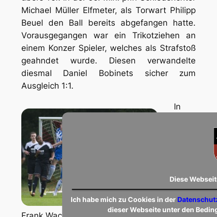
Michael Müller Elfmeter, als Torwart Philipp
Beuel den Ball bereits abgefangen hatte.
Vorausgegangen war ein Trikotziehen an
einem Konzer Spieler, welches als Strafstoß
geahndet wurde. Diesen verwandelte
diesmal Daniel Bobinets sicher zum
Ausgleich 1:1.
In
der
66.
Min.
kam
es
Diese Webseit
Ich habe mich zu Cookies in der
Datenschut
dieser Webseite unter den Bedi
Frank Wacht klärt vor Kevin Flesch