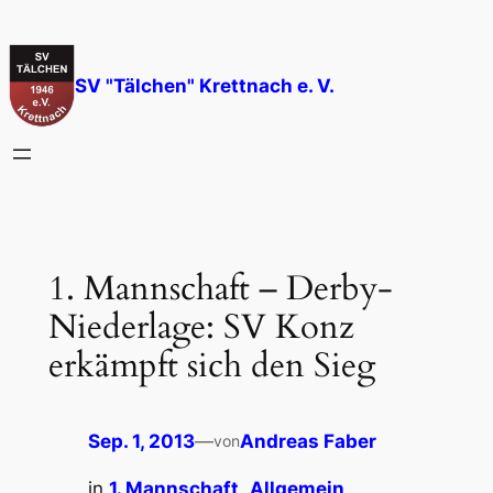
Zum
Inhalt
springen
SV "Tälchen" Krettnach e. V.
1. Mannschaft – Derby-
Niederlage: SV Konz
erkämpft sich den Sieg
Sep. 1, 2013
—
Andreas Faber
von
in
1. Mannschaft
, 
Allgemein