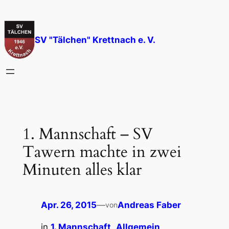
Zum
Inhalt
springen
SV "Tälchen" Krettnach e. V.
1. Mannschaft – SV
Tawern machte in zwei
Minuten alles klar
Apr. 26, 2015
—
Andreas Faber
von
in
1. Mannschaft
, 
Allgemein