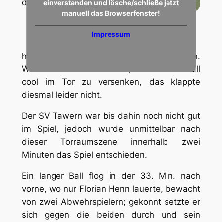
dem
einverstanden und lösche/schließe jetzt
manuell das Browserfenster!
Sven Simon scheitert an
Torwart Kindermann
Impressum
herauslaufenden Torwart Ralf Kindermann.
Was sonst seine Stärke ist, nämlich den Ball
cool im Tor zu versenken, das klappte
diesmal leider nicht.
Der SV Tawern war bis dahin noch nicht gut
im Spiel, jedoch wurde unmittelbar nach
dieser Torraumszene innerhalb zwei
Minuten das Spiel entschieden.
Ein langer Ball flog in der 33. Min. nach
vorne, wo nur Florian Henn lauerte, bewacht
von zwei Abwehrspielern; gekonnt setzte er
sich gegen die beiden durch und sein