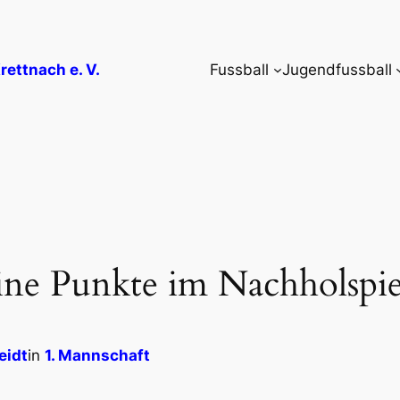
rettnach e. V.
Fussball
Jugendfussball
ine Punkte im Nachholspie
eidt
in
1. Mannschaft