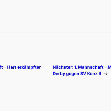
t – Hart erkämpfter
Nächster:
1. Mannschaft – M
Derby gegen SV Konz II
→