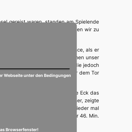
sel gereist waren, standen am Spielende
en Spiel mit eigener Führung gaben wir zu
te.
r 10. Min. die erste große Chance, als er
uckphase der Nitteler, unter ihnen unser
eine Bogenlampe auf unser Tor, die jedoch
33. und 45. Min., jeweils frei vor dem Tor
ser Webseite unter den Bedingungen
über die Latte zu schießen.
 einem trockenen Schuss ins lange Eck das
uverän gegen einen bissigen Gegner, zeigte
senbeinbruchs fehlten, immer wieder mal
Freistoß von Manuel Kugel in der 46. Min.
das Browserfenster!