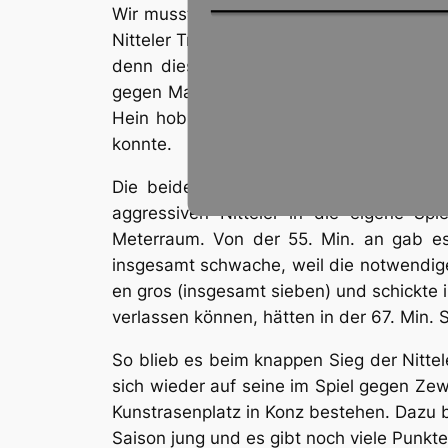
Wir mussten zur Pause den mehrfach gef
Nitteler Trainer wechselte dagegen sein
denn dieser Spieler entwickelte sofort 
gegen Martin Willems durchsetzte, quer 
Hein hob den Ball in den Fünfmeterraum
konnte.
Die beiden Tore innerhalb einer Minute 
aggressiven Nitteler in die eigene Sp
Meterraum. Von der 55. Min. an gab es 
insgesamt schwache, weil die notwendige 
en gros (insgesamt sieben) und schickte i
verlassen können, hätten in der 67. Min.
So blieb es beim knappen Sieg der Nitte
sich wieder auf seine im Spiel gegen Ze
Kunstrasenplatz in Konz bestehen. Dazu 
Saison jung und es gibt noch viele Punkte 