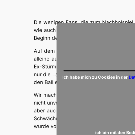
Die wenigen Fans, die zum Nachholspiel
wie auch Spieler, Trainer und Betreuer r
Beginn der 2. Halbzeit das Spiel aus der 
Auf dem Hartplatz in Wellen begann unser
alleine auf den Torwart zulief, der den
Ex-Stürmer Manuel Kugel, der hier die Fä
nur die Latte traf. Dann wurde Yannik Koh
Ich habe mich zu Cookies in der
Da
den Ball entweder in die Hände vom toll r
Wir machten es in der 40. Min. besser. E
nicht unverdiente 0:1 erzielte. Insgesamt
aber auch in der Abwehr, in der Luki Ku
Schwächen, die jedoch zu unserem Glück n
wurde von Philipp Beuel aus dem Winkel g
ich bin mit den Be