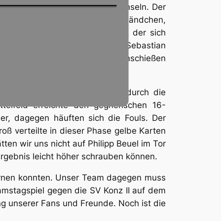
atte, gegen Andi Faber auswechseln. Der
d bewies damit ein glückliches Händchen,
l Kugel auf Johannes Schreiner, der sich
nstoß wurde sofort abgefangen, Sebastian
 Johannes Schreiner zum 2:1 einschießen
luss verloren ging. Man wurde durch die
telfeld erreichte den gegnerischen 16-
er, dagegen häuften sich die Fouls. Der
oß verteilte in dieser Phase gelbe Karten
ten wir uns nicht auf Philipp Beuel im Tor
Ergebnis leicht höher schrauben können.
fernen konnten. Unser Team dagegen muss
amstagspiel gegen die SV Konz II auf dem
g unserer Fans und Freunde. Noch ist die