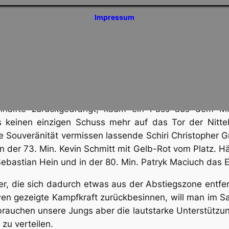
oulten Sascha Schirra, der ein gutes Spiel gemacht h
Impressum
en glücklosen Sohn Yannik gegen Sebastian Hein aus un
einen starken Tordrang. In der 52. Min. passte Manue
zu Matthias Kugel passte – und es stand 1:1. Unser A
, wo sich zwei Verteidiger nicht einig waren, sodass
lähmten unsere Spieler derart, dass jeglicher Spielf
ielhälfte zurückgedrängt, kaum ein Pass aus dem Mit
keinen einzigen Schuss mehr auf das Tor der Nittel
Souveränität vermissen lassende Schiri Christopher Gr
n der 73. Min. Kevin Schmitt mit Gelb-Rot vom Platz. Hät
 Sebastian Hein und in der 80. Min. Patryk Maciuch das 
ler, die sich dadurch etwas aus der Abstiegszone ent
wen gezeigte Kampfkraft zurückbesinnen, will man im S
brauchen unsere Jungs aber die lautstarke Unterstützun
zu verteilen.