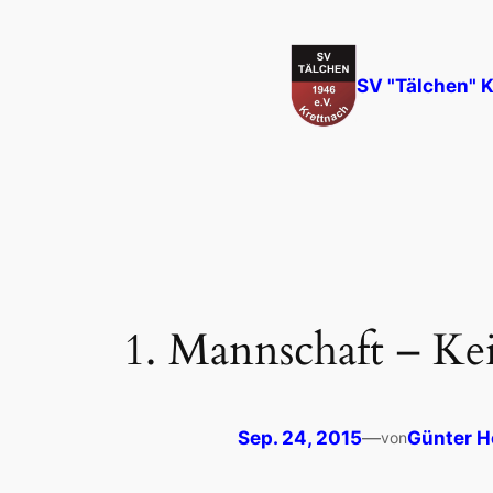
Zum
Inhalt
springen
SV "Tälchen" K
1. Mannschaft – Ke
Sep. 24, 2015
—
Günter H
von