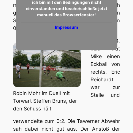
ich bin mit den Bedingungen nicht
musste er dann zum ersten Mal hinter sich
einverstanden und lösche/schließe jetzt
greifen: Mike Gaugler hob den Ball in den
manuell das Browserfenster!
Strafraum und Vitalij Lenhart schoss zum
Impressum
0:1 ein.
In der 34.
Min. trat
Mike einen
Eckball von
rechts, Eric
Reichardt
war zur
Robin Mohr im Duell mit
Stelle und
Torwart Steffen Bruns, der
den Schuss hält
verwandelte zum 0:2. Die Tawerner Abwehr
sah dabei nicht gut aus. Der Anstoß der