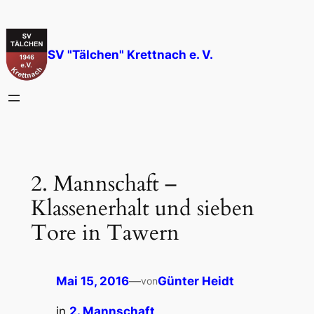
Zum
Inhalt
springen
SV "Tälchen" Krettnach e. V.
2. Mannschaft –
Klassenerhalt und sieben
Tore in Tawern
Mai 15, 2016
—
Günter Heidt
von
in
2. Mannschaft