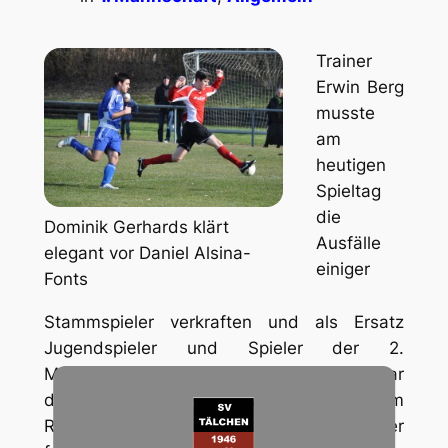
Trainer
Erwin Berg
musste
am
heutigen
Spieltag
die
Dominik Gerhards klärt
Ausfälle
elegant vor Daniel Alsina-
einiger
Fonts
Stammspieler verkraften und als Ersatz
Jugendspieler und Spieler der 2.
Mannschaft auflaufen lassen. Trotzdem war
der Wille seitens der Mannschaft auf dem
Rasenplatz in Leiwen erkennbar, leider