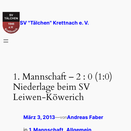
Zum
Inhalt
springen
SV "Tälchen" Krettnach e. V.
1. Mannschaft – 2 : 0 (1:0)
Niederlage beim SV
Leiwen-Köwerich
März 3, 2013
—
Andreas Faber
von
in
1. Mannschaft
, 
Allgemein